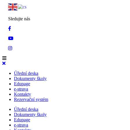
Sledujte nás
Úřední deska
Dokumenty školy
Edupage
e-strava
Kontakty
Rezervační systém
Úřední deska
Dokumenty školy
Edupage
e-strava