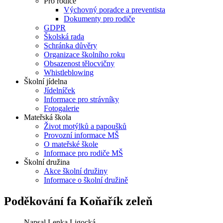
Pro rodiče
Výchovný poradce a preventista
Dokumenty pro rodiče
GDPR
Školská rada
Schránka důvěry
Organizace školního roku
Obsazenost tělocvičny
Whistleblowing
Školní jídelna
Jídelníček
Informace pro strávníky
Fotogalerie
Mateřská škola
Život motýlků a papoušků
Provozní informace MŠ
O mateřské škole
Informace pro rodiče MŠ
Školní družina
Akce školní družiny
Informace o školní družině
Poděkování fa Koňařík zeleň
Napsal
Lenka Ligocká