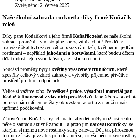
Zveřejněno: 2. červen 2025
Naše školní zahrada rozkvetla díky firmě Koňařík
zeleň
Díky panu Koňaříkovi a jeho firmě
Koňařík zeleň
se naše školní
zahrada proměnila v místo plné barev, vůní a chutí! Pro děti z
mateřské škol byl osázen záhon okrasnými keři, květinami i jedlými
rostlinami – například
jahodami a borůvkami
, které budou dětem
dělat radost nejen svou krásou, ale i sladkou chutí.
Součástí proměny byly i
květiny vysazené v truhlíčcích
, které
zpestřily celkový vzhled zahrady a vytvořily příjemné, přívětivé
prostředí pro hru i odpočinek.
Velice si vážíme toho, že
veškeré práce, výsadbu i materiál pan
Koňařík financoval z vlastních prostředků
. Jeho štědrost a ochota
pomoci nám i dětem udělaly obrovskou radost a zaslouží si naše
upřímné poděkování.
Zároveň pan Koňařík myslel i na to, aby děti měly možnost se do
péče o zahradu aktivně zapojit – a proto jim
daroval konvičky
, se
kterými si mohou nové rostlinky samy zalévat. Děti tak přirozenou
formou získávají vztah k přírodě a učí se, co vše péče o živé rostliny