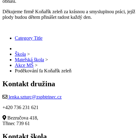
obnáší.
Děkujeme firmě Koňařík zeleň za krásnou a smysluplnou práci, jejíž
plody budou dětem přinášet radost každý den.
Category Title
Škola
>
Mateřská škola
>
Akce MŠ
>
Poděkování fa Koňařík zeleň
Kontakt družina
lenka.szturc@zspbtrinec.cz
+420 736 231 621
Bezručova 418,
Třinec 739 61
Kontakt škola