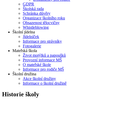
GDPR
Školská rada
Schránka důvěry
Organizace školního roku
Obsazenost tělocvičny
Whistleblowing
Školní jídelna
Jídelníček
Informace pro strávníky
Fotogalerie
Mateřská škola
Život motýlků a papoušků
Provozní informace MŠ
O mateřské škole
Informace pro rodiče MŠ
Školní družina
Akce školní družiny
Informace o školní družině
Historie školy