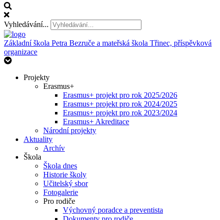
Vyhledávání...
Základní škola Petra Bezruče
a mateřská škola Třinec, příspěvková
organizace
Projekty
Erasmus+
Erasmus+ projekt pro rok 2025/2026
Erasmus+ projekt pro rok 2024/2025
Erasmus+ projekt pro rok 2023/2024
Erasmus+ Akreditace
Národní projekty
Aktuality
Archív
Škola
Škola dnes
Historie školy
Učitelský sbor
Fotogalerie
Pro rodiče
Výchovný poradce a preventista
Dokumenty pro rodiče