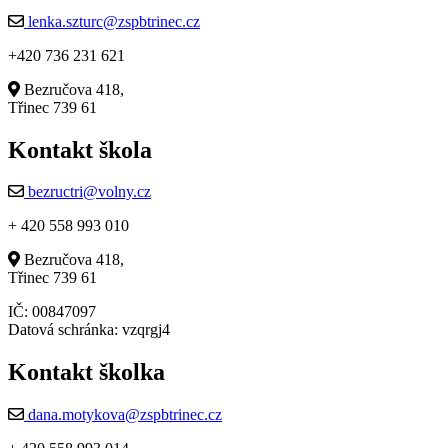
lenka.szturc@zspbtrinec.cz
+420 736 231 621
Bezručova 418,
Třinec 739 61
Kontakt škola
bezructri@volny.cz
+ 420 558 993 010
Bezručova 418,
Třinec 739 61
IČ: 00847097
Datová schránka: vzqrgj4
Kontakt školka
dana.motykova@zspbtrinec.cz