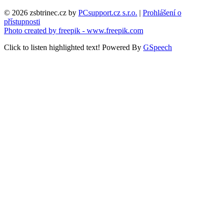
© 2026 zsbtrinec.cz by
PCsupport.cz s.r.o.
|
Prohlášení o
přístupnosti
Photo created by freepik - www.freepik.com
Click to listen highlighted text!
Powered By
GSpeech