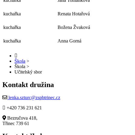
kuchařka
Jana Tomanková
kuchařka
Renata Hotařová
kuchařka
Božena Žvaková
kuchařka
Anna Gorná
Škola
>
Škola
>
Učitelský sbor
Kontakt družina
lenka.szturc@zspbtrinec.cz
+420 736 231 621
Bezručova 418,
Třinec 739 61