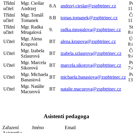
Třídní
Mgr. Cieślar
Po
8.A
andrzej.cieslar@zspbtrinec.cz
učitel
Andrzej
11
Třídní
Mgr. Tomáš
Čt
8.B
tomas.tomanek@zspbtrinec.cz
učitel
Tomanek
11
Třídní
Mgr. Radka
St
9.
radka.mrugalova@zspbtrinec.cz
učitel
Mrugalová
8:
Mgr. Alena
Út
Učitel
BT
alena.krupova@zspbtrinec.cz
Krupová
8:
Mgr. Izabela
Čt
Učitel
BT
izabela.szlaurova@zspbtrinec.cz
Szlaurová
9:
Mgr. Marcela
Po
Učitel
BT
marcela.sikorova@zspbtrinec.cz
Sikorová
7:
Mgr. Michaela
Po
Učitel
BT
michaela.banasiova@zspbtrinec.cz
Banasiová
13
Mgr. Natálie
Učitel
BT
natalie.macurova@zspbtrinec.cz
Macurová
Asistenti pedagoga
Zařazení
Jméno
Email
Asistentka