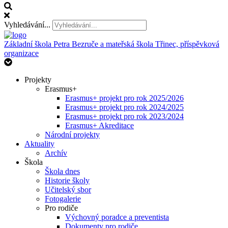
Vyhledávání...
Základní škola Petra Bezruče
a mateřská škola Třinec, příspěvková
organizace
Projekty
Erasmus+
Erasmus+ projekt pro rok 2025/2026
Erasmus+ projekt pro rok 2024/2025
Erasmus+ projekt pro rok 2023/2024
Erasmus+ Akreditace
Národní projekty
Aktuality
Archív
Škola
Škola dnes
Historie školy
Učitelský sbor
Fotogalerie
Pro rodiče
Výchovný poradce a preventista
Dokumenty pro rodiče