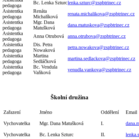
Bc. Lenka Szturc
lenka.szturc@zspbtrinec.cz
pedagoga
Asistentka
Renáta
renata.michalikova@zspbtrinec.cz
pedagoga
Michalíková
Asistentka
Mgr. Dana
dana.matuskova@zspbtrinec.cz
pedagoga
Matušková
Asistentka
Anna Otrubová
anna.otrubova@zspbtrinec.cz
pedagoga
Asistentka
Dis. Petra
petra.nowakova@zspbtrinec.cz
pedagoga
Nowaková
Asistentka
Martina
martina.sedlackova@zspbtrinec.cz
pedagoga
Sedláčková
Asistentka
Bc. Vendula
venudla.vankova@zspbtrinec.cz
pedagoga
Vaňková
Školní družina
Zařazení
Jméno
Oddělení
Email
Vychovatelka
Mgr. Dana Matušková
I.
dana.m
Vychovatelka
Bc. Lenka Szturc
II.
lenka.