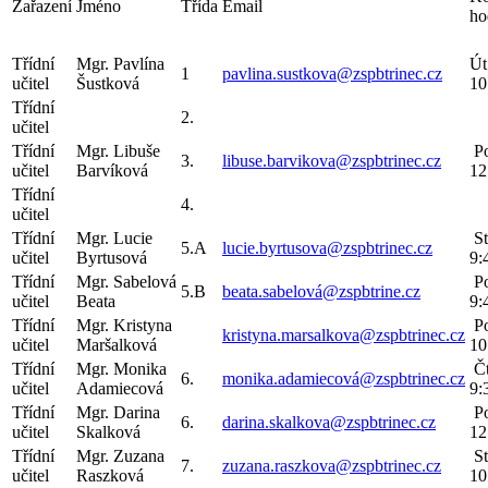
Zařazení
Jméno
Třída
Email
ho
Třídní
Mgr. Pavlína
Út
1
pavlina.sustkova@zspbtrinec.cz
učitel
Šustková
10
Třídní
2.
učitel
Třídní
Mgr. Libuše
Po
3.
libuse.barvikova@zspbtrinec.cz
učitel
Barvíková
12
Třídní
4.
učitel
Třídní
Mgr. Lucie
St
5.A
lucie.byrtusova@zspbtrinec.cz
učitel
Byrtusová
9:
Třídní
Mgr. Sabelová
Po
5.B
beata.sabelová@zspbtrine.cz
učitel
Beata
9:
Třídní
Mgr. Kristyna
Po
kristyna.marsalkova@zspbtrinec.cz
učitel
Maršalková
10
Třídní
Mgr. Monika
Čt
6.
monika.adamiecová@zspbtrinec.cz
učitel
Adamiecová
9:
Třídní
Mgr. Darina
Po
6.
darina.skalkova@zspbtrinec.cz
učitel
Skalková
12
Třídní
Mgr. Zuzana
St
7.
zuzana.raszkova@zspbtrinec.cz
učitel
Raszková
10