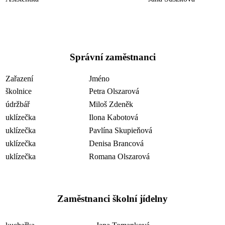
Správní zaměstnanci
Zařazení
Jméno
školnice
Petra Olszarová
údržbář
Miloš Zdeněk
uklízečka
Ilona Kabotová
uklízečka
Pavlína Skupieňová
uklízečka
Denisa Brancová
uklízečka
Romana Olszarová
Zaměstnanci školní jídelny