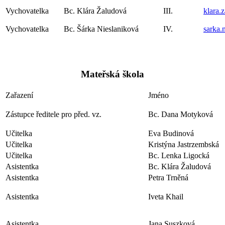
Vychovatelka
Bc. Klára Žaludová
III.
klara.
Vychovatelka
Bc. Šárka Nieslaniková
IV.
sarka.
Mateřská škola
Zařazení
Jméno
Zástupce ředitele pro před. vz.
Bc. Dana Motyková
Učitelka
Eva Budinová
Učitelka
Kristýna Jastrzembská
Učitelka
Bc. Lenka Ligocká
Asistentka
Bc. Klára Žaludová
Asistentka
Petra Trněná
Asistentka
Iveta Khail
Asistentka
Jana Suszková