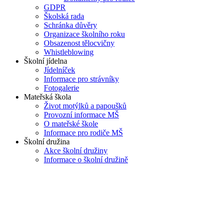
GDPR
Školská rada
Schránka důvěry
Organizace školního roku
Obsazenost tělocvičny
Whistleblowing
Školní jídelna
Jídelníček
Informace pro strávníky
Fotogalerie
Mateřská škola
Život motýlků a papoušků
Provozní informace MŠ
O mateřské škole
Informace pro rodiče MŠ
Školní družina
Akce školní družiny
Informace o školní družině