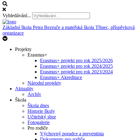
Vyhledávání...
Základní škola Petra Bezruče
a mateřská škola Třinec, příspěvková
organizace
Projekty
Erasmus+
Erasmus+ projekt pro rok 2025/2026
Erasmus+ projekt pro rok 2024/2025
Erasmus+ projekt pro rok 2023/2024
Erasmus+ Akreditace
Národní projekty
Aktuality
Archív
Škola
Škola dnes
Historie školy
Učitelský sbor
Fotogalerie
Pro rodiče
Výchovný poradce a preventista
Dokumenty pro rodiče