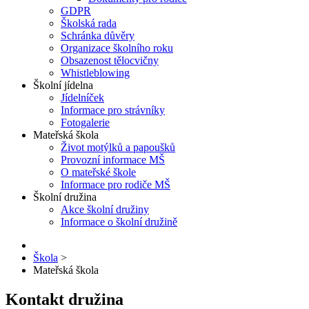
GDPR
Školská rada
Schránka důvěry
Organizace školního roku
Obsazenost tělocvičny
Whistleblowing
Školní jídelna
Jídelníček
Informace pro strávníky
Fotogalerie
Mateřská škola
Život motýlků a papoušků
Provozní informace MŠ
O mateřské škole
Informace pro rodiče MŠ
Školní družina
Akce školní družiny
Informace o školní družině
Škola
>
Mateřská škola
Kontakt družina