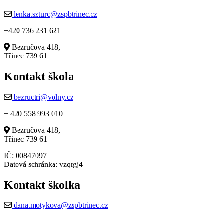
lenka.szturc@zspbtrinec.cz
+420 736 231 621
Bezručova 418,
Třinec 739 61
Kontakt škola
bezructri@volny.cz
+ 420 558 993 010
Bezručova 418,
Třinec 739 61
IČ: 00847097
Datová schránka: vzqrgj4
Kontakt školka
dana.motykova@zspbtrinec.cz