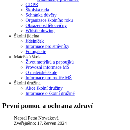
GDPR
Školská rada
Schránka důvěry
Organizace školního roku
Obsazenost tělocvičny
Whistleblowing
Školní jídelna
Jídelníček
Informace pro strávníky
Fotogalerie
Mateřská škola
Život motýlků a papoušků
Provozní informace MŠ
O mateřské škole
Informace pro rodiče MŠ
Školní družina
Akce školní družiny
Informace o školní družině
První pomoc a ochrana zdraví
Napsal
Petra Nowaková
Zveřejněno: 17. červen 2024