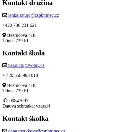
Kontakt družina
lenka.szturc@zspbtrinec.cz
+420 736 231 621
Bezručova 418,
Třinec 739 61
Kontakt škola
bezructri@volny.cz
+ 420 558 993 010
Bezručova 418,
Třinec 739 61
IČ: 00847097
Datová schránka: vzqrgj4
Kontakt školka
dana.motykova@zspbtrinec.cz