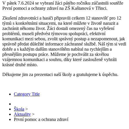
V pátek 7.6.2024 se vybraní žáci pátého ročníku zúčastnili soutěže
První pomoci a ochrany zdraví na ZŠ Kaštanová v Třinci.
Zkušení zdravotníci a hasiči připravili celkem 12 stanovišť pro 12
týmů s konkrétními situacemi, na které můžete v životě narazit a
zachránit někomu život. Žáci dostali omezený čas na vyřešení
problémů, museli předvést týmovou spolupráci, efektivní
komunikaci mezi sebou, zvolit správný postup a nezapomenout, jak
správně předat důležité informace záchranné službě. Náš tým si vedl
dobře a s každým dalším stanovištěm nabíral na rychlejším a
přesnějším postupu práce. Můžeme je pochválit za skvělou
vzájemnou komunikaci a souhru, díky které zaslouženě vyhráli
krásné druhé místo.
Děkujeme jim za prezentaci naší školy a gratulujeme k úspěchu.
Category Title
Škola
>
Aktuality
>
První pomoc a ochrana zdraví