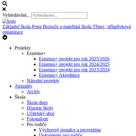
Vyhledávání...
Základní škola Petra Bezruče
a mateřská škola Třinec, příspěvková
organizace
Projekty
Erasmus+
Erasmus+ projekt pro rok 2025/2026
Erasmus+ projekt pro rok 2024/2025
Erasmus+ projekt pro rok 2023/2024
Erasmus+ Akreditace
Národní projekty
Aktuality
Archív
Škola
Škola dnes
Historie školy
Učitelský sbor
Fotogalerie
Pro rodiče
Výchovný poradce a preventista
Dokumenty pro rodiče