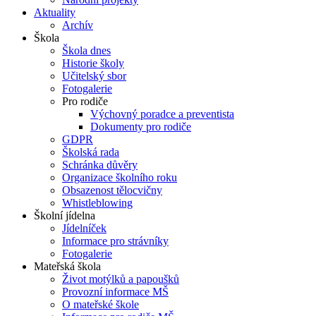
Aktuality
Archív
Škola
Škola dnes
Historie školy
Učitelský sbor
Fotogalerie
Pro rodiče
Výchovný poradce a preventista
Dokumenty pro rodiče
GDPR
Školská rada
Schránka důvěry
Organizace školního roku
Obsazenost tělocvičny
Whistleblowing
Školní jídelna
Jídelníček
Informace pro strávníky
Fotogalerie
Mateřská škola
Život motýlků a papoušků
Provozní informace MŠ
O mateřské škole