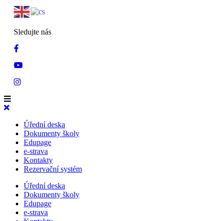
Sledujte nás
Úřední deska
Dokumenty školy
Edupage
e-strava
Kontakty
Rezervační systém
Úřední deska
Dokumenty školy
Edupage
e-strava