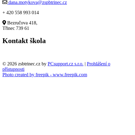
dana.motykova@zspbtrinec.cz
+ 420 558 993 014
Bezručova 418,
Třinec 739 61
Kontakt škola
© 2026 zsbtrinec.cz by
PCsupport.cz s.r.o.
|
Prohlášení o
přístupnosti
Photo created by freepik - www.freepik.com