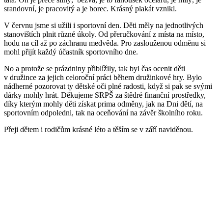
srandovní, je pracovitý a je borec. Krásný plakát vznikl.
V červnu jsme si užili i sportovní den. Děti měly na jednotlivých
stanovištích plnit různé úkoly. Od přeručkování z místa na místo,
hodu na cíl až po záchranu medvěda. Pro zaslouženou odměnu si
mohl přijít každý účastník sportovního dne.
No a protože se prázdniny přiblížily, tak byl čas ocenit děti
v družince za jejich celoroční práci během družinkové hry. Bylo
nádherné pozorovat ty dětské oči plné radosti, když si pak se svými
dárky mohly hrát. Děkujeme SRPŠ za štědré finanční prostředky,
díky kterým mohly děti získat prima odměny, jak na Dni dětí, na
sportovním odpoledni, tak na oceňování na závěr školního roku.
Přeji dětem i rodičům krásné léto a těším se v září naviděnou.