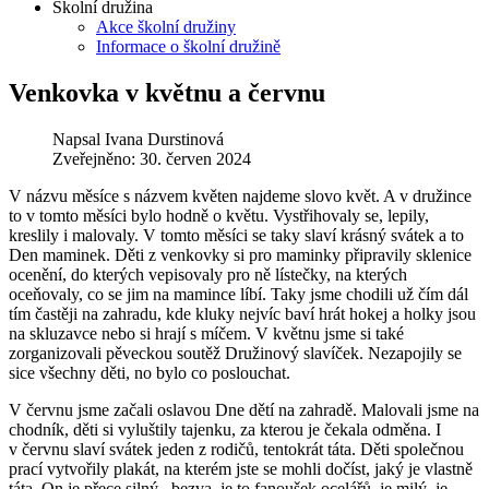
Školní družina
Akce školní družiny
Informace o školní družině
Venkovka v květnu a červnu
Napsal
Ivana Durstinová
Zveřejněno: 30. červen 2024
V názvu měsíce s názvem květen najdeme slovo květ. A v družince
to v tomto měsíci bylo hodně o květu. Vystřihovaly se, lepily,
kreslily i malovaly. V tomto měsíci se taky slaví krásný svátek a to
Den maminek. Děti z venkovky si pro maminky připravily sklenice
ocenění, do kterých vepisovaly pro ně lístečky, na kterých
oceňovaly, co se jim na mamince líbí. Taky jsme chodili už čím dál
tím častěji na zahradu, kde kluky nejvíc baví hrát hokej a holky jsou
na skluzavce nebo si hrají s míčem. V květnu jsme si také
zorganizovali pěveckou soutěž Družinový slavíček. Nezapojily se
sice všechny děti, no bylo co poslouchat.
V červnu jsme začali oslavou Dne dětí na zahradě. Malovali jsme na
chodník, děti si vyluštily tajenku, za kterou je čekala odměna. I
v červnu slaví svátek jeden z rodičů, tentokrát táta. Děti společnou
prací vytvořily plakát, na kterém jste se mohli dočíst, jaký je vlastně
táta. On je přece silný, bezva, je to fanoušek ocelářů, je milý, je