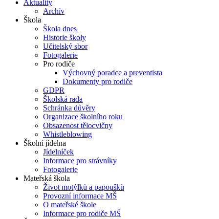
Aktuality
Archív
Škola
Škola dnes
Historie školy
Učitelský sbor
Fotogalerie
Pro rodiče
Výchovný poradce a preventista
Dokumenty pro rodiče
GDPR
Školská rada
Schránka důvěry
Organizace školního roku
Obsazenost tělocvičny
Whistleblowing
Školní jídelna
Jídelníček
Informace pro strávníky
Fotogalerie
Mateřská škola
Život motýlků a papoušků
Provozní informace MŠ
O mateřské škole
Informace pro rodiče MŠ