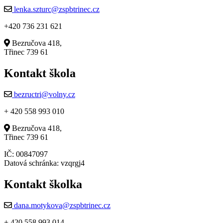
lenka.szturc@zspbtrinec.cz
+420 736 231 621
Bezručova 418,
Třinec 739 61
Kontakt škola
bezructri@volny.cz
+ 420 558 993 010
Bezručova 418,
Třinec 739 61
IČ: 00847097
Datová schránka: vzqrgj4
Kontakt školka
dana.motykova@zspbtrinec.cz
+ 420 558 993 014