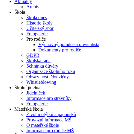
Aktuality
Archív
Škola
Škola dnes
Historie školy
Učitelský sbor
Fotogalerie
Pro rodiče
Výchovný poradce a preventista
Dokumenty pro rodiče
GDPR
Školská rada
Schránka důvěry
Organizace školního roku
Obsazenost tělocvičny
Whistleblowing
Školní jídelna
Jídelníček
Informace pro strávníky
Fotogalerie
Mateřská škola
Život motýlků a papoušků
Provozní informace MŠ
O mateřské škole
Informace pro rodiče MŠ