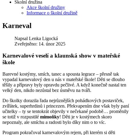
Školní družina
Akce školní družiny
Informace o školní družině
Karneval
Napsal
Lenka Ligocká
Zveřejněno: 14. únor 2025
Karnevalové veselí a klaunská show v mateřské
škole
Barevné kostýmy, smích, tanec a spousta legrace – přesně tak
vypadal karnevalový den u nás v mateřské škole! Děti se dlouho
těšily a přípravy byly opravdu pečlivé. A když konečně nastal ten
velký den, nikdo nezůstal bez úsměvu na tváři.
Do školky dorazila řada nejrůznějších pohádkových postaviček,
zvířátek, superhrdinů i princezen. Překvapením dne však byly paní
učitelky – ty se tentokrát objevily v nečekané podobě… proměnily
se totiž v rozpustilé
mimoňky
! Děti je v kostýmech skoro
nepoznaly, ale smíchu a radosti bylo díky nim o to víc.
Program pokračoval karnevalovým rejem, při kterém si děti